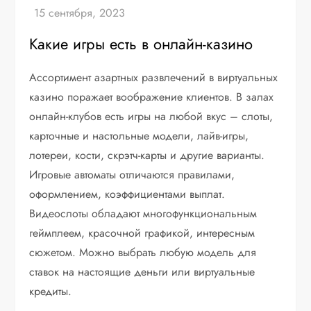
Какие игры есть в онлайн-казино
Ассортимент азартных развлечений в виртуальных
казино поражает воображение клиентов. В залах
онлайн-клубов есть игры на любой вкус – слоты,
карточные и настольные модели, лайв-игры,
лотереи, кости, скрэтч-карты и другие варианты.
Игровые автоматы отличаются правилами,
оформлением, коэффициентами выплат.
Видеослоты обладают многофункциональным
геймплеем, красочной графикой, интересным
сюжетом. Можно выбрать любую модель для
ставок на настоящие деньги или виртуальные
кредиты.