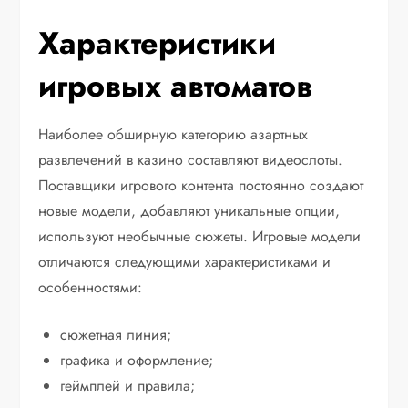
Характеристики
игровых автоматов
Наиболее обширную категорию азартных
развлечений в казино составляют видеослоты.
Поставщики игрового контента постоянно создают
новые модели, добавляют уникальные опции,
используют необычные сюжеты. Игровые модели
отличаются следующими характеристиками и
особенностями:
сюжетная линия;
графика и оформление;
геймплей и правила;