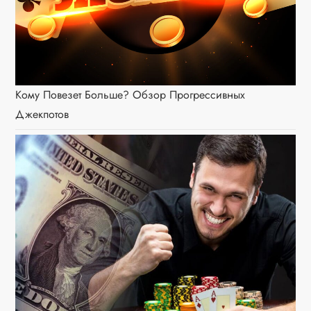
я
м
Кому Повезет Больше? Обзор Прогрессивных
Джекпотов