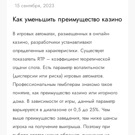
Как уменьшить преимущество казино
В игровых автоматах, размещенных в онлайн-
казино, разработчики устанавливают
определенные характеристики. Существует
показатель RTP – коэффициент теоретической
отдачи слота. Есть параметр волатильности
(дисперсии или риска) игровых автоматов.
Профессиональным гемблерам знакомо такое
понятие, как преимущество казино или игорного
дома. В зависимости от игры, данный параметр
варьируется в диапазоне от 0,5 до 25%. Чем
выше преимущество заведения, тем ниже шансы
игрока на получение выигрыша. Поэтому при
выборе слотов нужно обращать внимание на