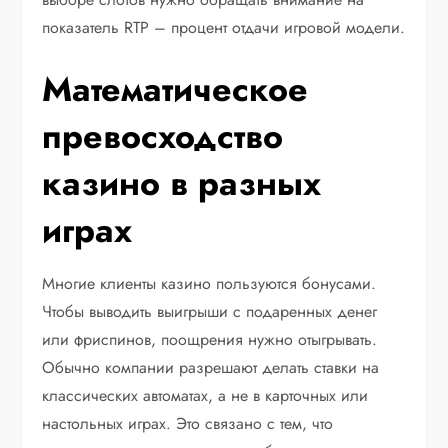
показатель RTP – процент отдачи игровой модели.
Математическое
превосходство
казино в разных
играх
Многие клиенты казино пользуются бонусами.
Чтобы выводить выигрыши с подаренных денег
или фриспинов, поощрения нужно отыгрывать.
Обычно компании разрешают делать ставки на
классических автоматах, а не в карточных или
настольных играх. Это связано с тем, что