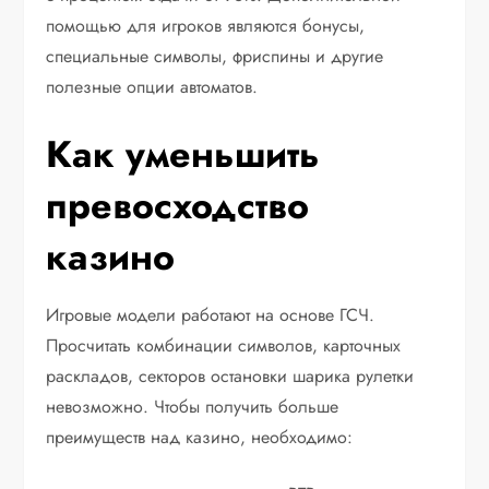
помощью для игроков являются бонусы,
специальные символы, фриспины и другие
полезные опции автоматов.
Как уменьшить
превосходство
казино
Игровые модели работают на основе ГСЧ.
Просчитать комбинации символов, карточных
раскладов, секторов остановки шарика рулетки
невозможно. Чтобы получить больше
преимуществ над казино, необходимо: