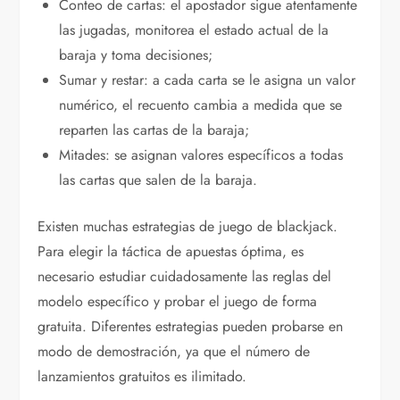
Conteo de cartas: el apostador sigue atentamente
las jugadas, monitorea el estado actual de la
baraja y toma decisiones;
Sumar y restar: a cada carta se le asigna un valor
numérico, el recuento cambia a medida que se
reparten las cartas de la baraja;
Mitades: se asignan valores específicos a todas
las cartas que salen de la baraja.
Existen muchas estrategias de juego de blackjack.
Para elegir la táctica de apuestas óptima, es
necesario estudiar cuidadosamente las reglas del
modelo específico y probar el juego de forma
gratuita. Diferentes estrategias pueden probarse en
modo de demostración, ya que el número de
lanzamientos gratuitos es ilimitado.