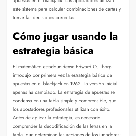
apuestas en el blackjack. Los apostadores utilizan
este sistema para calcular combinaciones de cartas y
tomar las decisiones correctas.
Cómo jugar usando la
estrategia básica
El matemático estadounidense Edward O. Thorp
introdujo por primera vez la estrategia básica de
apuestas en el blackjack en 1962. La versión inicial
apenas ha cambiado. La estrategia de apuestas se
condensa en una tabla simple y comprensible, que
los apostadores profesionales utilizan con éxito.
Antes de aplicar la estrategia, es necesario
comprender la decodificación de las letras en la
tabla, que determinan las acciones de los jugadores: