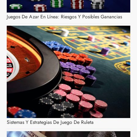
d
Juegos De Azar En Línea: Riesgos Y Posibles Ganancias
a
s
Sistemas Y Estrategias De Juego De Ruleta