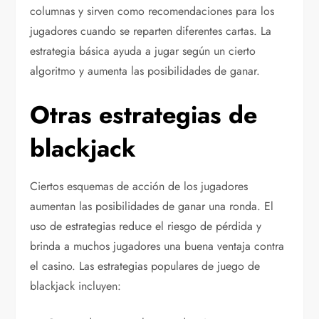
columnas y sirven como recomendaciones para los
jugadores cuando se reparten diferentes cartas. La
estrategia básica ayuda a jugar según un cierto
algoritmo y aumenta las posibilidades de ganar.
Otras estrategias de
blackjack
Ciertos esquemas de acción de los jugadores
aumentan las posibilidades de ganar una ronda. El
uso de estrategias reduce el riesgo de pérdida y
brinda a muchos jugadores una buena ventaja contra
el casino. Las estrategias populares de juego de
blackjack incluyen: