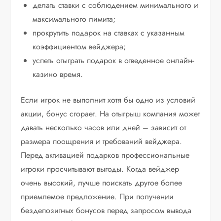
делать ставки с соблюдением минимального и
максимального лимита;
прокрутить подарок на ставках с указанным
коэффициентом вейджера;
успеть отыграть подарок в отведенное онлайн-
казино время.
Если игрок не выполнит хотя бы одно из условий
акции, бонус сгорает. На отыгрыш компания может
давать несколько часов или дней – зависит от
размера поощрения и требований вейджера.
Перед активацией подарков профессиональные
игроки просчитывают выгоды. Когда вейджер
очень высокий, лучше поискать другое более
приемлемое предложение. При получении
бездепозитных бонусов перед запросом вывода