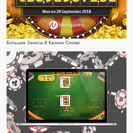
с
я
м
Большие Заносы В Казино Слотах