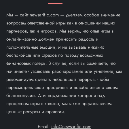
Мы — сайт
newsarific.com
— уделяем особое внимание
вопросам ответственной игры как в отношении наших
партнеров, так и игроков. Мы верим, что опыт игры в
онлайн-казино должен приносить радость и
положительные эмоции, и не вызывать никаких
беспокойств или страхов по поводу возможных
финансовых потерь. В случае, если вы замечаете, что
начинаете чувствовать разочарование или угнетение, мы
рекомендуем сделать небольшой перерыв, чтобы
пересмотреть свои приоритеты и позаботиться о своем
благополучии. Для поддержания контроля над
процессом игры в казино, мы также предоставляем
ценные ресурсы и стратегии.
Email:
info@newsarific.com