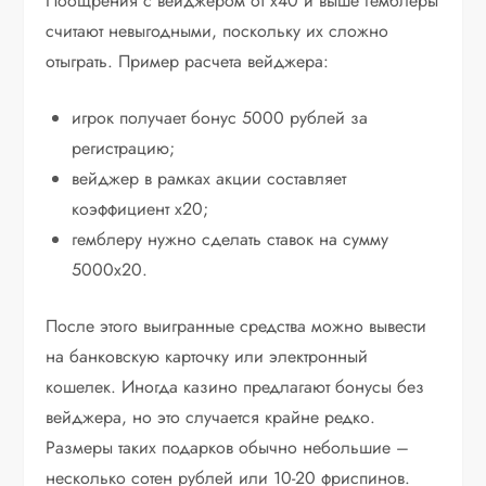
Поощрения с вейджером от х40 и выше гемблеры
считают невыгодными, поскольку их сложно
отыграть. Пример расчета вейджера:
игрок получает бонус 5000 рублей за
регистрацию;
вейджер в рамках акции составляет
коэффициент х20;
гемблеру нужно сделать ставок на сумму
5000х20.
После этого выигранные средства можно вывести
на банковскую карточку или электронный
кошелек. Иногда казино предлагают бонусы без
вейджера, но это случается крайне редко.
Размеры таких подарков обычно небольшие –
несколько сотен рублей или 10-20 фриспинов.