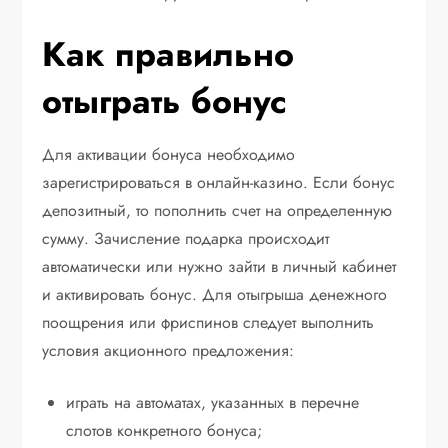
Как правильно
отыграть бонус
Для активации бонуса необходимо
зарегистрироваться в онлайн-казино. Если бонус
депозитный, то пополнить счет на определенную
сумму. Зачисление подарка происходит
автоматически или нужно зайти в личный кабинет
и активировать бонус. Для отыгрыша денежного
поощрения или фриспинов следует выполнить
условия акционного предложения:
играть на автоматах, указанных в перечне
слотов конкретного бонуса;