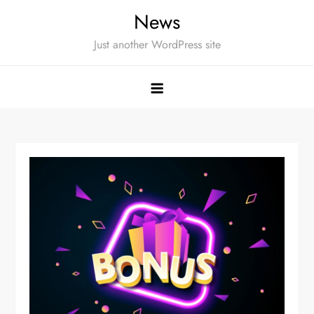
Skip
News
to
Just another WordPress site
content